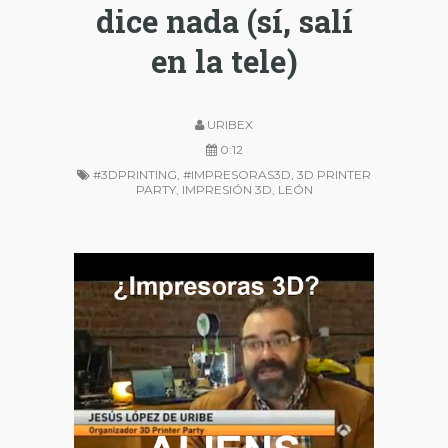
dice nada (sí, salí
en la tele)
URIBEX
0:12
#3DPRINTING
,
#IMPRESORAS3D
,
3D PRINTER
PARTY
,
IMPRESIÓN 3D
,
LEÓN