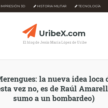
IMPRESIÓN 3D
HISTORIA MILITAR
TECNOLOGÍA
UribeX.com
El blog de Jesús María López de Uribe
Merengues: la nueva idea loca 
sta vez no, es de Raúl Amarel
sumo a un bombardeo)