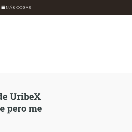
MÁS COSAS
de UribeX
le pero me