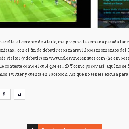
arelle, el gerente de Aletic, me propuso la semana pasada lanz
nistas... con el fin de debatir esos maravillosos momentos del 
éis visitar (y debatir) en www.culesymerengues.com (he empezad
e conteste como el culé que es... ;D Y como yo soy así, aquí no se
s Twitter y cuenta en Facebook. Así que no tenéis excusa para d