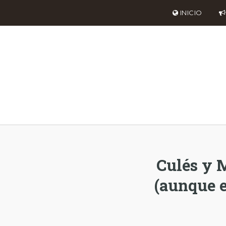
INICIO
Culés y 
(aunque e